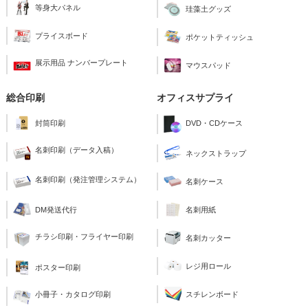
等身大パネル
珪藻土グッズ
プライスボード
ポケットティッシュ
展示用品 ナンバープレート
マウスパッド
総合印刷
オフィスサプライ
封筒印刷
DVD・CDケース
名刺印刷（データ入稿）
ネックストラップ
名刺印刷（発注管理システム）
名刺ケース
名刺用紙
DM発送代行
チラシ印刷・フライヤー印刷
名刺カッター
レジ用ロール
ポスター印刷
スチレンボード
小冊子・カタログ印刷