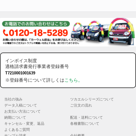
インボイス制度
適格請求書発行事業者登録番号
T7210001001639
※登録番号について詳しくは
こちら。
当社の強み
ツカエルシリーズについて
データ入稿について
ご注文の流れ
お支払い方法について
納期について
配送・送料について
キャンセル・変更、返品
各種書類について
よくあるご質問
サンプル請求
会社概要