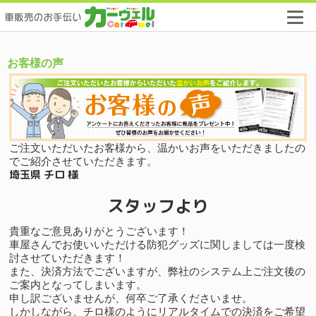
カ
ー
デ
ィ
お客様の声
ー
ラ
ー
向
け
販
促
ご注文いただいたお客様から、温かいお声をいただきましたの
用
でご紹介させていただきます。
埼玉県 チロ 様
品
専
スタッフより
門
店
「カ
貴重なご意見ありがとうございます！
ー
車屋さんでお使いいただける防犯グッズに関しましては一度検
ウ
討させていただきます！
ェ
また、決済方法でございますが、弊社のシステム上ご注文後の
ル」
ご案内となってしまいます。
申し訳ございませんが、何卒ご了承くださいませ。
しかしながら、チロ様のようにリアルタイムでの決済をご希望