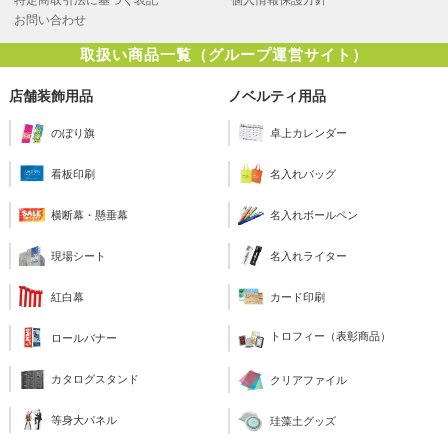
お問い合わせ
取扱い商品一覧（グループ運営サイト）
店舗装飾用品
ノベルティ用品
のぼり旗
卓上カレンダー
看板印刷
名入れバッグ
横断幕・懸垂幕
名入れボールペン
現場シート
名入れライター
紅白幕
カード印刷
トロフィー（表彰商品）
ロールバナー
カタログスタンド
クリアファイル
等身大パネル
珪藻土グッズ