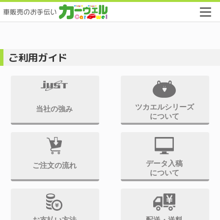
カ
ー
デ
ィ
ー
ご利用ガイド
ラ
ー
向
け
販
促
ツカエルシリーズ
当社の強み
用
について
品
専
門
店
「カ
データ入稿
ご注文の流れ
ー
について
ウ
ェ
ル」