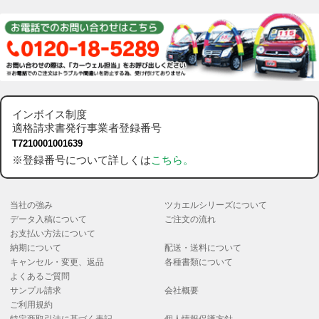
インボイス制度
適格請求書発行事業者登録番号
T7210001001639
※登録番号について詳しくは
こちら。
当社の強み
ツカエルシリーズについて
データ入稿について
ご注文の流れ
お支払い方法について
納期について
配送・送料について
キャンセル・変更、返品
各種書類について
よくあるご質問
サンプル請求
会社概要
ご利用規約
特定商取引法に基づく表記
個人情報保護方針