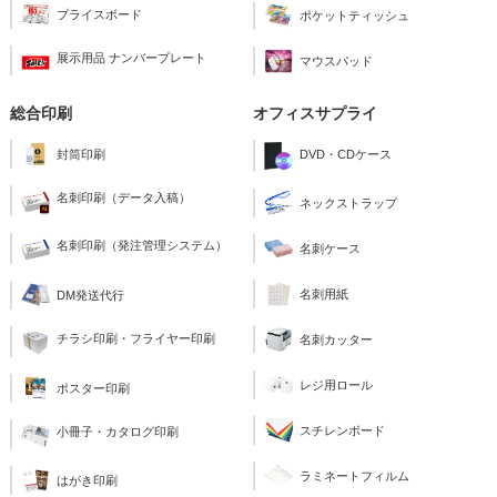
プライスボード
ポケットティッシュ
展示用品 ナンバープレート
マウスパッド
総合印刷
オフィスサプライ
封筒印刷
DVD・CDケース
名刺印刷（データ入稿）
ネックストラップ
名刺印刷（発注管理システム）
名刺ケース
名刺用紙
DM発送代行
チラシ印刷・フライヤー印刷
名刺カッター
レジ用ロール
ポスター印刷
スチレンボード
小冊子・カタログ印刷
ラミネートフィルム
はがき印刷