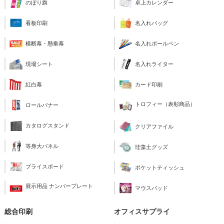
のぼり旗
卓上カレンダー
看板印刷
名入れバッグ
横断幕・懸垂幕
名入れボールペン
現場シート
名入れライター
紅白幕
カード印刷
トロフィー（表彰商品）
ロールバナー
カタログスタンド
クリアファイル
等身大パネル
珪藻土グッズ
プライスボード
ポケットティッシュ
展示用品 ナンバープレート
マウスパッド
総合印刷
オフィスサプライ