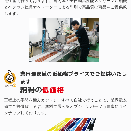
社生産で行っております。国内製の全自動高性能スクリーン印刷機
期、
とベテラン社員オペレーターによる印刷で高品質の商品をご提供致
低
価
します。
格
で
ご
提
供！
業界最安値の低価格プライスでご提供いたし
ます
納得の
低価格
工程上の手間を極力カットし、すべて自社で行うことで、業界最安
値でご提供致します。無料で選べるオプションパーツも豊富にライ
ンナップしております。