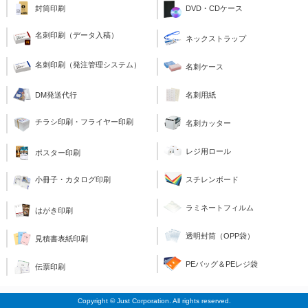
封筒印刷
DVD・CDケース
名刺印刷（データ入稿）
ネックストラップ
名刺印刷（発注管理システム）
名刺ケース
名刺用紙
DM発送代行
チラシ印刷・フライヤー印刷
名刺カッター
レジ用ロール
ポスター印刷
スチレンボード
小冊子・カタログ印刷
ラミネートフィルム
はがき印刷
透明封筒（OPP袋）
見積書表紙印刷
PEバッグ＆PEレジ袋
伝票印刷
Copyright © Just Corporation. All rights reserved.