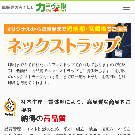
オ
リ
ジ
ナ
ル
の
ネ
ッ
ク
ス
ト
印刷まで全て自社だけのワンストップで作成しておりますので短納
ラ
期・低価格・高品質でネックストラップをご提供致します。 お揃い
ッ
のネックストラップをつけることで統一感が上がり、お客様にも好
プ
印象を与えてくれます。
か
ら
既
社内生産一貫体制により、高品質な商品をご
製
品
提供
ま
納得の
高品質
で
短
品質管理・コスト削減のため、印刷・組立・検品・梱包をすべて自
納