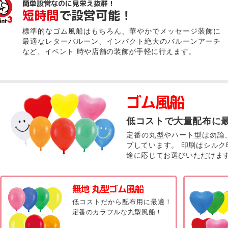
簡単設営なのに見栄え抜群！
短時間
で設営可能！
標準的なゴム風船はもちろん、華やかでメッセージ装飾に
最適なレターバルーン、インパクト絶大のバルーンアーチ
など、イベント 時や店舗の装飾が手軽に行えます。
ゴム風船
低コストで大量配布に
定番の丸型やハート型は勿論
プしています。 印刷はシル
途に応じてお選びいただけま
無地 丸型ゴム風船
低コストだから配布用に最適！
定番のカラフルな丸型風船！