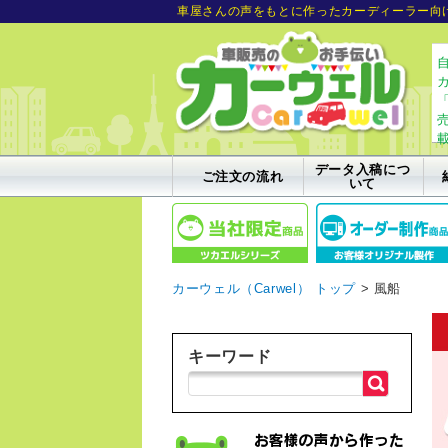
車屋さんの声をもとに作ったカーディーラー向
イ
ベ
ン
ト
や
店
舗
装
データ入稿につ
ご注文の流れ
いて
飾
で
大
人
気！
風
カーウェル（Carwel） トップ
> 風船
船
キーワード