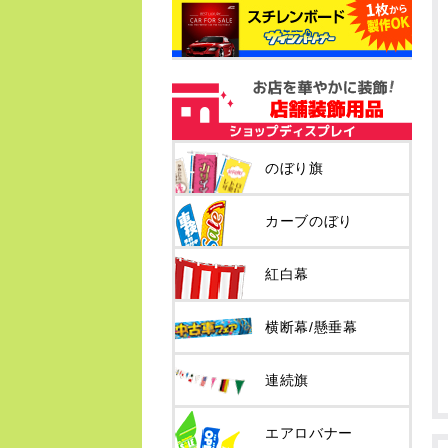
のぼり旗
カーブのぼり
紅白幕
横断幕/懸垂幕
連続旗
エアロバナー