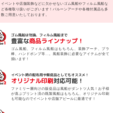
イベントや店舗装飾などに欠かせないゴム風船やフィルム風船な
ど各種取り扱いがございます！バルーンアーチや各種付属品も多
数ご用意いたしております。
ゴム風船は勿論、フィルム風船まで
豊富な
商品ラインナップ！
ゴム風船、フィルム風船はもちろん、装飾アーチ、プラ
棒、ハンドポンプ等…。風船装飾に必要なアイテムが全て
揃います！
イベント時の配布用や販促品としてもオススメ！
オリジナル印刷
対応可能！
ファミリー層向けの販促品は風船がダントツ人気！お子様
が喜ぶプリント済の既製風船はもちろん、オリジナル印刷
も可能なのでイベントや店舗アピールに最適です！